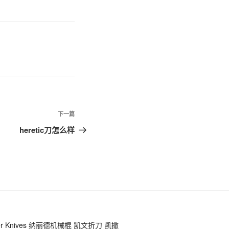
下一篇
下
一
heretic刀怎么样
篇
文
章
r Knives
纳丽德机械棍
凯文折刀
凯撒