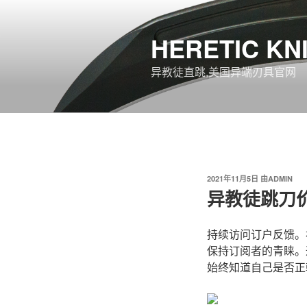
跳
至
HERETIC KN
内
容
异教徒直跳,美国异端刃具官网
发
2021年11月5日
由
ADMIN
布
异教徒跳刀
于
持续访问订户反馈。
保持订阅者的青睐。
始终知道自己是否正