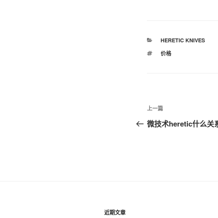
分
HERETIC KNIVES
类
标
价格
签
文
上
上一篇
章
一
微技术heretic什么关
篇
导
文
航
章
近期文章